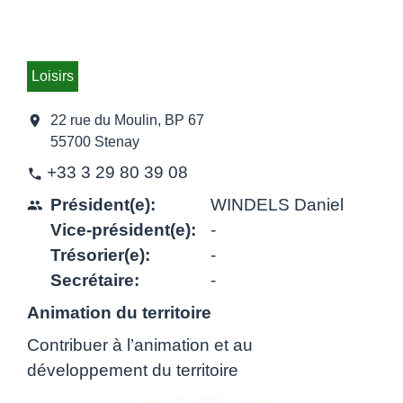
Loisirs
location_on
22 rue du Moulin, BP 67
55700 Stenay
+33 3 29 80 39 08
phone
Président(e):
WINDELS Daniel
people
Vice-président(e):
-
Trésorier(e):
-
Secrétaire:
-
Animation du territoire
Contribuer à l’animation et au
développement du territoire