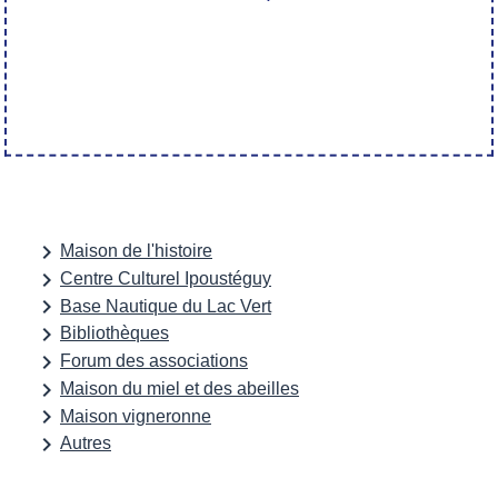
keyboard_arrow_right
Maison de l'histoire
keyboard_arrow_right
Centre Culturel Ipoustéguy
keyboard_arrow_right
Base Nautique du Lac Vert
keyboard_arrow_right
Bibliothèques
keyboard_arrow_right
Forum des associations
keyboard_arrow_right
Maison du miel et des abeilles
keyboard_arrow_right
Maison vigneronne
keyboard_arrow_right
Autres