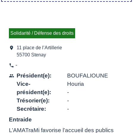
Solidarité / Défense des droits
location_on
11 place de l’Artillerie
55700 Stenay
-
phone
Président(e):
BOUFALIOUNE
people
Vice-
Houria
président(e):
-
Trésorier(e):
-
Secrétaire:
-
Entraide
L’AMATraMi favorise l’accueil des publics