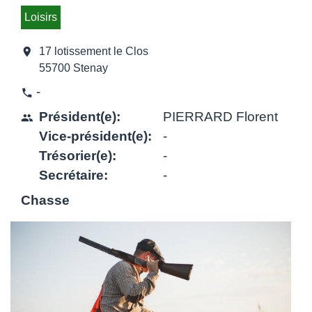
Loisirs
location_on
17 lotissement le Clos
55700 Stenay
-
phone
Président(e):
PIERRARD Florent
people
Vice-président(e):
-
Trésorier(e):
-
Secrétaire:
-
Chasse