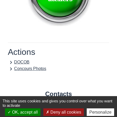
Actions
keyboard_arrow_right
DOCOB
keyboard_arrow_right
Concours Photos
Contacts
This site uses cookies and gives you control over what you want
Communauté de communes du Pays de
to activate
Stenay et du Val Dunois
OK, accept all
Deny all cookies
Personalize