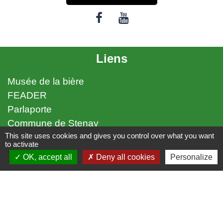
Liens
Musée de la bière
FEADER
Parlaporte
Commune de Stenay
This site uses cookies and gives you control over what you want
to activate
Mentions légales
-
Politique de confidentialité
-
OK, accept all
Deny all cookies
Personalize
Accessibilité
-
Plan du site
-
Gestion des cookies